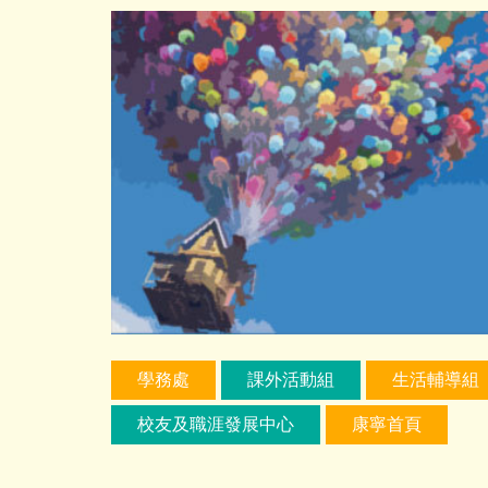
跳
到
主
要
內
容
區
學務處
課外活動組
生活輔導組
校友及職涯發展中心
康寧首頁